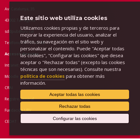
Av. Catalunya, 35
Este sitio web utiliza cookies
43002 Tarragona
Utilizamos cookies propias y de terceros para
sddpub@urv.cat
mejorar la experiencia del usuario, analizar el
tráfico, su navegación en el sitio web y
Teléfono: 977 55 83 80
personalizar el contenido. Puede "Aceptar todas
Accesos directos
las cookies", "Configurar las cookies" que desea
aceptar o "Rechazar todas" (excepto las cookies
Intranet
técnicas que son necesarias). Consulte nuestra
política de cookies
para obtener más
Moodle
información.
CRAI
Aceptar todas las cookies
Registre General
Rechazar todas
Fundación URV
Configurar las cookies
CEDAT