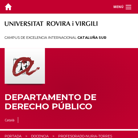
MENÚ
DEPARTAMENTO
DOCENCIA
CAMPUS DE EXCELENCIA INTERNACIONAL
CATALUÑA SUR
Grados
Másters
Doctorado
INVESTIGACIÓN
CÁTEDRAS
DEPARTAMENTO DE
DERECHO PÚBLICO
CEDAT
Català
ESTUDIANTES
PORTADA
DOCENCIA
PROFESORADO-NURIA-TORRES