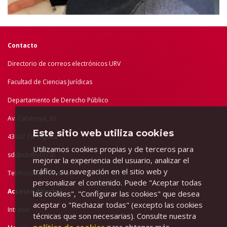
Contacto
Directorio de correos electrónicos URV
Facultad de Ciencias Jurídicas
Departamento de Derecho Público
Av. Catalunya, 35
Este sitio web utiliza cookies
43002 Tarragona
Utilizamos cookies propias y de terceros para
sddpub@urv.cat
mejorar la experiencia del usuario, analizar el
tráfico, su navegación en el sitio web y
Teléfono: 977 55 83 80
personalizar el contenido. Puede "Aceptar todas
Accesos directos
las cookies", "Configurar las cookies" que desea
aceptar o "Rechazar todas" (excepto las cookies
Intranet
técnicas que son necesarias). Consulte nuestra
política de cookies
para obtener más