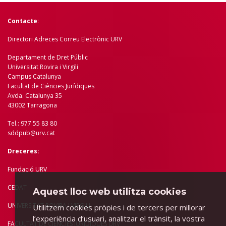
Contacte
:
Directori Adreces Correu Electrònic URV
Departament de Dret Públic
Universitat Rovira i Virgili
Campus Catalunya
Facultat de Ciències Jurídiques
Avda. Catalunya 35
43002 Tarragona
Tel.: 977 55 83 80
sddpub@urv.cat
Dreceres:
Fundació URV
CEDAT
Aquest lloc web utilitza cookies
UNIVERSITAT ROVIRA I VIRGILI
Utilitzem cookies pròpies i de tercers per millorar
l’experiència d’usuari, analitzar el trànsit, la vostra
FACULTAT DE CIÈNCIES JURÍDIQUES URV