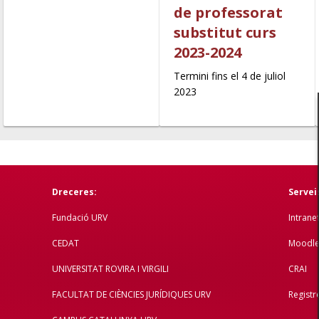
de professorat
substitut curs
2023-2024
Termini fins el 4 de juliol
2023
Dreceres:
Servei
Fundació URV
Intrane
CEDAT
Moodl
UNIVERSITAT ROVIRA I VIRGILI
CRAI
FACULTAT DE CIÈNCIES JURÍDIQUES URV
Registr