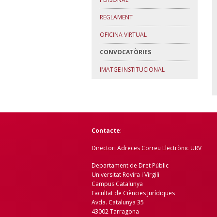
REGLAMENT
OFICINA VIRTUAL
CONVOCATÒRIES
IMATGE INSTITUCIONAL
Contacte
:
Directori Adreces Correu Electrònic URV
Departament de Dret Públic
Universitat Rovira i Virgili
Campus Catalunya
Facultat de Ciències Jurídiques
Avda. Catalunya 35
43002 Tarragona