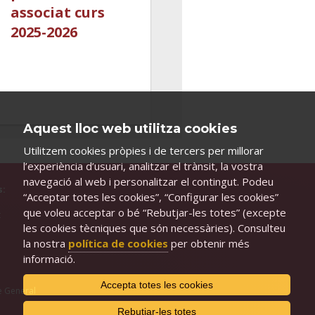
associat curs
2025-2026
Aquest lloc web utilitza cookies
Utilitzem cookies pròpies i de tercers per millorar
l’experiència d’usuari, analitzar el trànsit, la vostra
navegació al web i personalitzar el contingut. Podeu
s:
“Acceptar totes les cookies”, “Configurar les cookies”
que voleu acceptar o bé “Rebutjar-les totes” (excepte
t
les cookies tècniques que són necessàries). Consulteu
e
la nostra
política de cookies
per obtenir més
informació.
Accepta totes les cookies
e General
Rebutjar-les totes