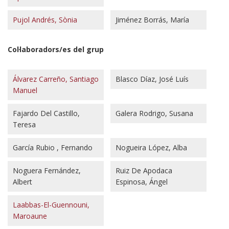
Pujol Andrés, Sònia
Jiménez Borrás, María
Col·laboradors/es del grup
Álvarez Carreño, Santiago
Blasco Díaz, José Luís
Manuel
Fajardo Del Castillo,
Galera Rodrigo, Susana
Teresa
García Rubio , Fernando
Nogueira López, Alba
Noguera Fernández,
Ruiz De Apodaca
Albert
Espinosa, Ángel
Laabbas-El-Guennouni,
Maroaune