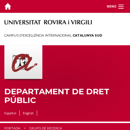
MENÚ
DEPARTAMENT
DOCÈNCIA
CAMPUS D'EXCEL·LÈNCIA INTERNACIONAL
CATALUNYA SUD
RECERCA
Estudis Jurídics Locals
Territori, Ciutadania i Sostenibilitat
Organització i Recursos Humans en Intel.ligència i Seguretat Públiques
CÀTEDRES
DEPARTAMENT DE DRET
PÚBLIC
CEDAT
Español
English
ESTUDIANTS
PORTADA
GRUPS DE RECERCA