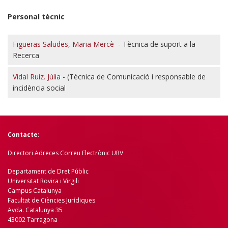
Personal tècnic
Figueras Saludes, Maria Mercè
- Tècnica de suport a la
Recerca
Vidal Ruiz. Júlia
- (Tècnica de Comunicació i responsable de
incidència social
Contacte
:
Directori Adreces Correu Electrònic URV
Departament de Dret Públic
Universitat Rovira i Virgili
Campus Catalunya
Facultat de Ciències Jurídiques
Avda. Catalunya 35
43002 Tarragona