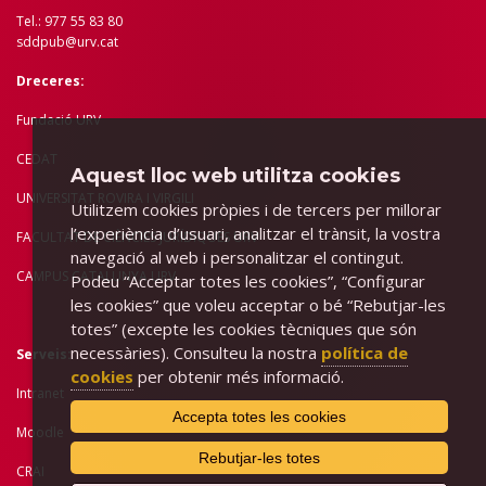
Tel.: 977 55 83 80
sddpub@urv.cat
Dreceres:
Fundació URV
CEDAT
Aquest lloc web utilitza cookies
UNIVERSITAT ROVIRA I VIRGILI
Utilitzem cookies pròpies i de tercers per millorar
l’experiència d’usuari, analitzar el trànsit, la vostra
FACULTAT DE CIÈNCIES JURÍDIQUES URV
navegació al web i personalitzar el contingut.
CAMPUS CATALUNYA URV
Podeu “Acceptar totes les cookies”, “Configurar
les cookies” que voleu acceptar o bé “Rebutjar-les
totes” (excepte les cookies tècniques que són
necessàries). Consulteu la nostra
política de
Serveis:
cookies
per obtenir més informació.
Intranet
Accepta totes les cookies
Moodle
Rebutjar-les totes
CRAI