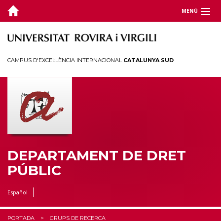
MENÚ
DEPARTAMENT
DOCÈNCIA
CAMPUS D'EXCEL·LÈNCIA INTERNACIONAL
CATALUNYA SUD
RECERCA
Estudis Jurídics Locals
Territori, Ciutadania i Sostenibilitat
Organització i Recursos Humans en Intel.ligència i Seguretat Públiques
CÀTEDRES
DEPARTAMENT DE DRET
PÚBLIC
CEDAT
Español
ESTUDIANTS
PORTADA
GRUPS DE RECERCA