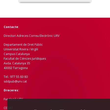
Contacte
:
Directori Adreces Correu Electrònic URV
Departament de Dret Públic
Universitat Rovira i Virgili
Campus Catalunya
Facultat de Ciències Jurídiques
Avda. Catalunya 35
43002 Tarragona
Tel.: 977 55 83 80
sddpub@urv.cat
Dreceres:
Fundació URV
CEDAT